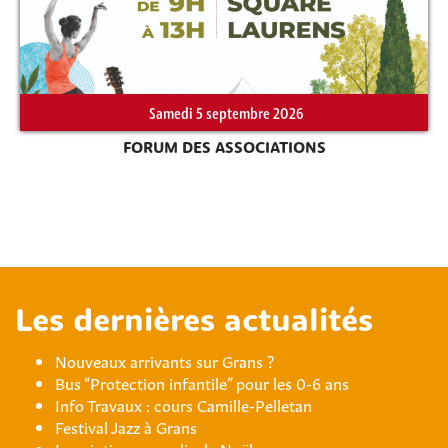
Samedi 5 septembre 2026
FORUM DES ASSOCIATIONS
Les dernières actualités
Nouveaux arrivants sur Grans ?
Bus “Protection infantile” pour les 0-6 ans
Info Travaux : cours Camille-Pelletan
Festival Jazz à Grans