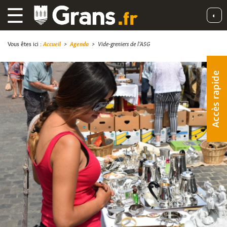
☰
◐
Vous êtes ici :
Accueil
>
Agenda
>
Vide-greniers de l’ASG
Accès rapide