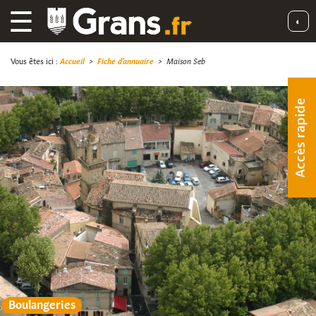
☰
◐
Vous êtes ici :
Accueil
>
Fiche d'annuaire
>
Maison Seb
Accès rapide
Boulangeries