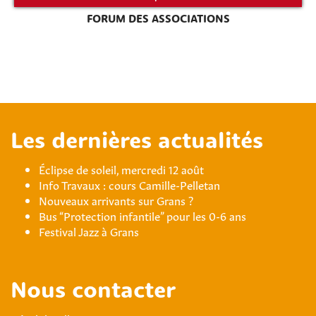
FORUM DES ASSOCIATIONS
Les dernières actualités
Éclipse de soleil, mercredi 12 août
Info Travaux : cours Camille-Pelletan
Nouveaux arrivants sur Grans ?
Bus “Protection infantile” pour les 0-6 ans
Festival Jazz à Grans
Nous contacter