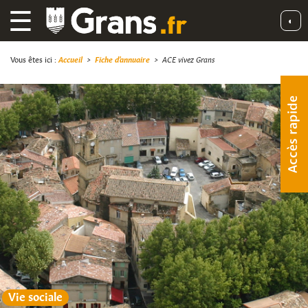
☰
◐
Vous êtes ici :
Accueil
>
Fiche d'annuaire
>
ACE vivez Grans
Accès rapide
Vie sociale