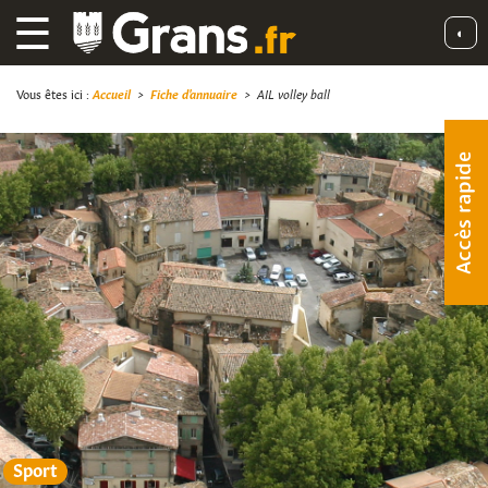
☰
◐
Vous êtes ici :
Accueil
>
Fiche d'annuaire
>
AIL volley ball
Accès rapide
Sport