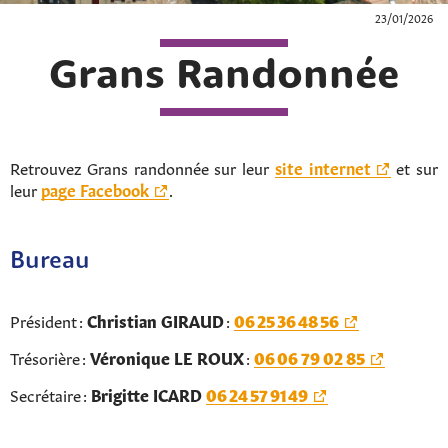
23/01/2026
Grans Randonnée
Retrouvez Grans randonnée sur leur
site internet
et sur
leur
page Facebook
.
Bureau
Président :
Christian GIRAUD
:
06
25
36
48
56
Trésorière :
Véronique LE ROUX
:
06 06 79 02 85
Secrétaire :
Brigitte ICARD
06
24
57
91
49