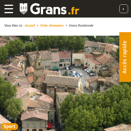
☰
◐
Vous êtes ici :
Accueil
>
Fiche d'annuaire
>
Grans Randonnée
Accès rapide
Sport