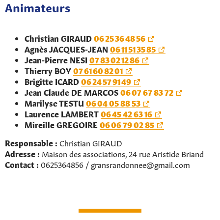
Animateurs
Christian GIRAUD
06
25
36
48
56
Agnès JACQUES-JEAN
06 11 51 35 85
Jean-Pierre NESI
07 83 02 12 86
Thierry BOY
07 61 60 82 01
Brigitte ICARD
06 24 57 91 49
Jean Claude DE MARCOS
06 07 67 83 72
Marilyse TESTU
06 04 05 88 53
Laurence LAMBERT
06 45 42 63 16
Mireille GREGOIRE
06 06 79 02 85
Responsable :
Christian GIRAUD
Adresse :
Maison des associations, 24 rue Aristide Briand
Contact :
0625364856 / gransrandonnee@gmail.com