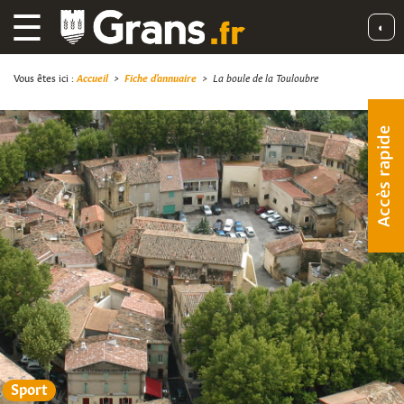
☰
◐
Vous êtes ici :
Accueil
>
Fiche d'annuaire
>
La boule de la Touloubre
Accès rapide
Sport