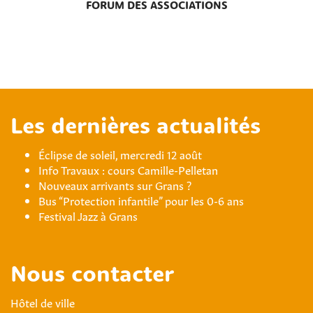
FORUM DES ASSOCIATIONS
Les dernières actualités
Éclipse de soleil, mercredi 12 août
Info Travaux : cours Camille-Pelletan
Nouveaux arrivants sur Grans ?
Bus “Protection infantile” pour les 0-6 ans
Festival Jazz à Grans
Nous contacter
Hôtel de ville