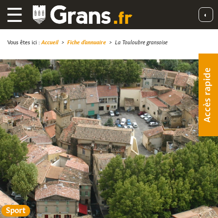
☰
◐
Vous êtes ici :
Accueil
>
Fiche d'annuaire
>
La Touloubre gransoise
Accès rapide
Sport