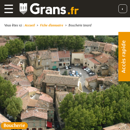
☰
◐
Vous êtes ici :
Accueil
>
Fiche d'annuaire
>
Boucherie Isnard
Accès rapide
Boucherie