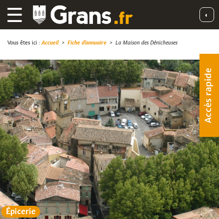
☰
◐
Vous êtes ici :
Accueil
>
Fiche d'annuaire
>
La Maison des Dénicheuses
Accès rapide
Épicerie