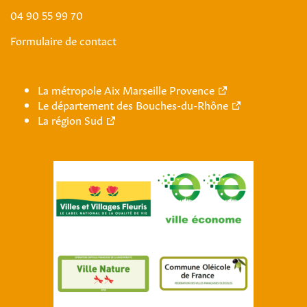
04 90 55 99 70
Formulaire de contact
La métropole Aix Marseille Provence
Le département des Bouches-du-Rhône
La région Sud