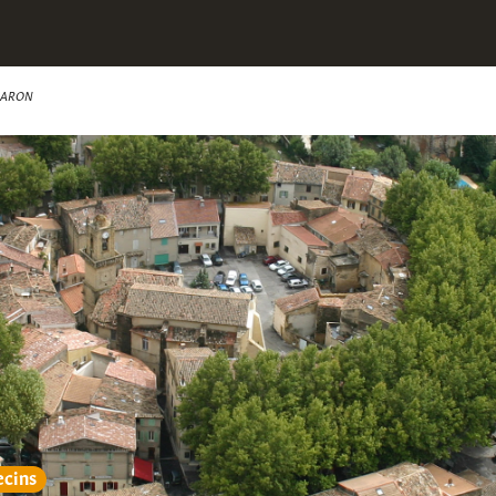
 BARON
cins