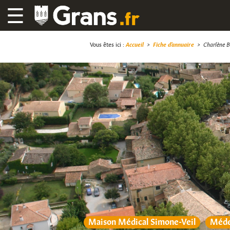
☰
Vous êtes ici :
Accueil
>
Fiche d'annuaire
>
Charlène
Maison Médical Simone-Veil
Méde