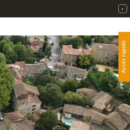
◐
Accès rapide