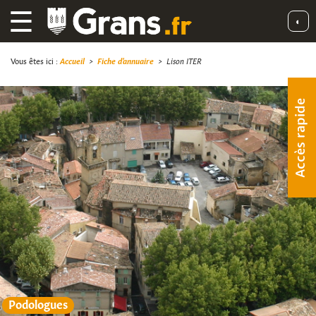
☰
◐
Vous êtes ici :
Accueil
>
Fiche d'annuaire
>
Lison ITER
Accès rapide
Podologues