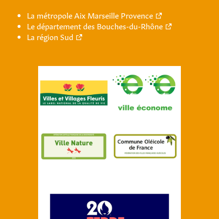
La métropole Aix Marseille Provence
Le département des Bouches-du-Rhône
La région Sud