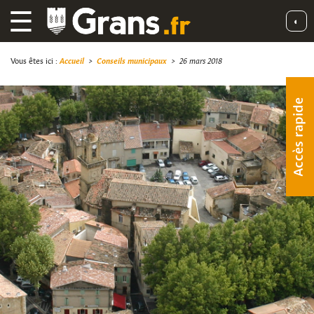
☰
◐
Vous êtes ici :
Accueil
>
Conseils municipaux
>
26 mars 2018
Accès rapide