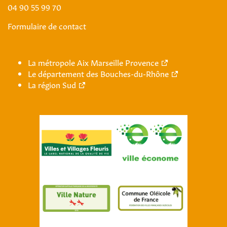
04 90 55 99 70
Formulaire de contact
La métropole Aix Marseille Provence
Le département des Bouches-du-Rhône
La région Sud