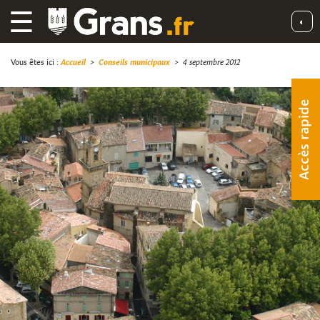
☰
◐
Vous êtes ici :
Accueil
>
Conseils municipaux
>
4 septembre 2012
Accès rapide