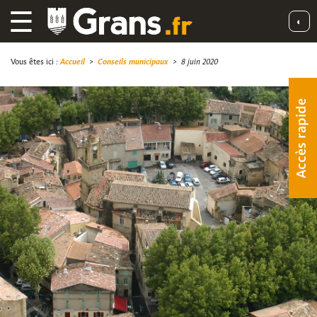
☰
◐
Vous êtes ici :
Accueil
>
Conseils municipaux
>
8 juin 2020
Accès rapide