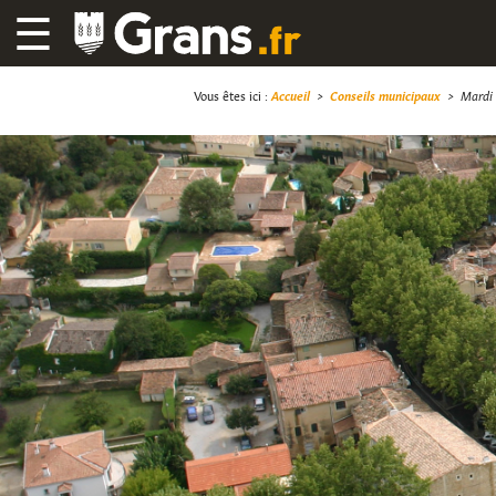
☰
Vous êtes ici :
Accueil
>
Conseils municipaux
>
Mardi 