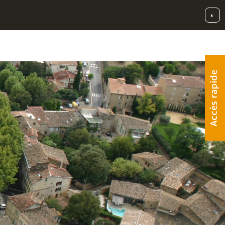
◐
Accès rapide