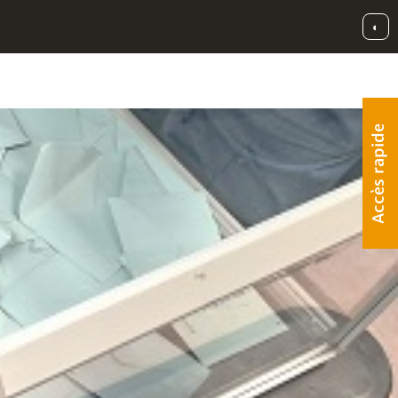
◐
Accès rapide