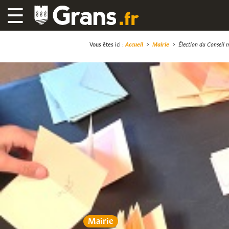
☰
Vous êtes ici :
Accueil
>
Mairie
>
Élection du Conseil 
Mairie