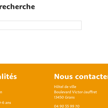
 recherche
lités
Nous contacte
Hôtel de ville
an
Boulevard Victor-Jauffret
13450 Grans
0-6 ans
04 90 55 99 70