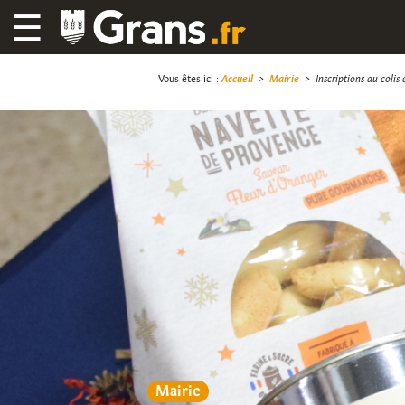
☰
Vous êtes ici :
Accueil
>
Mairie
>
Inscriptions au colis
Mairie