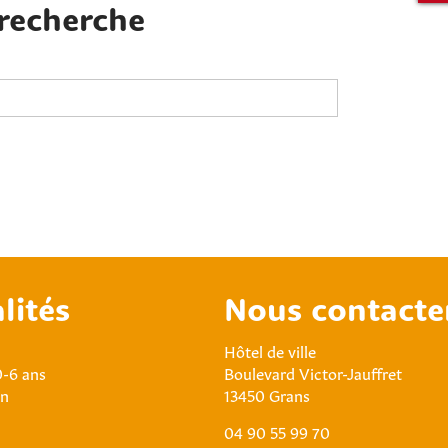
 recherche
lités
Nous contacte
Hôtel de ville
0-6 ans
Boulevard Victor-Jauffret
an
13450 Grans
04 90 55 99 70