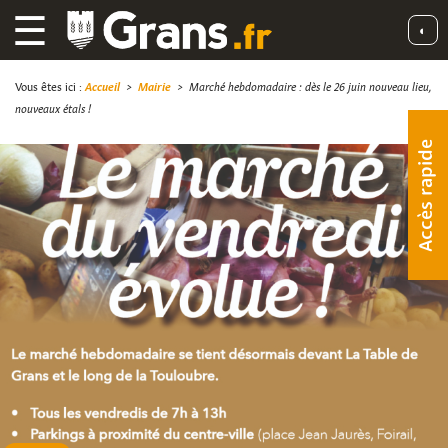
☰
◐
Vous êtes ici :
Accueil
>
Mairie
>
Marché hebdomadaire : dès le 26 juin nouveau lieu,
nouveaux étals !
Accès rapide