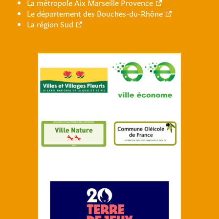
La métropole Aix Marseille Provence
Le département des Bouches-du-Rhône
La région Sud