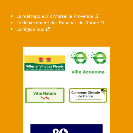
La métropole Aix Marseille Provence
Le département des Bouches-du-Rhône
La région Sud