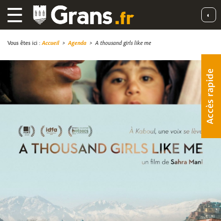
☰
◐
Vous êtes ici :
Accueil
>
Agenda
>
A thousand girls like me
Accès rapide