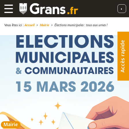
☰
◐
Vous êtes ici :
Accueil
>
Mairie
>
Élections municipales : tous aux urnes !
Accès rapide
Mairie