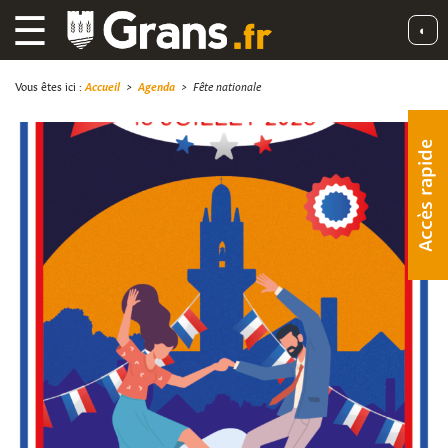
☰
◐
Vous êtes ici :
Accueil
>
Agenda
>
Fête nationale
Accès rapide