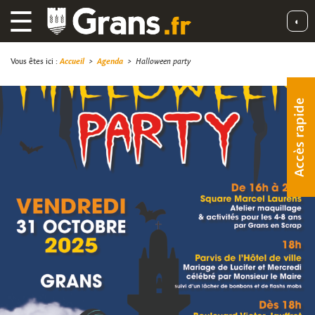
☰
◐
Vous êtes ici :
Accueil
>
Agenda
>
Halloween party
Accès rapide