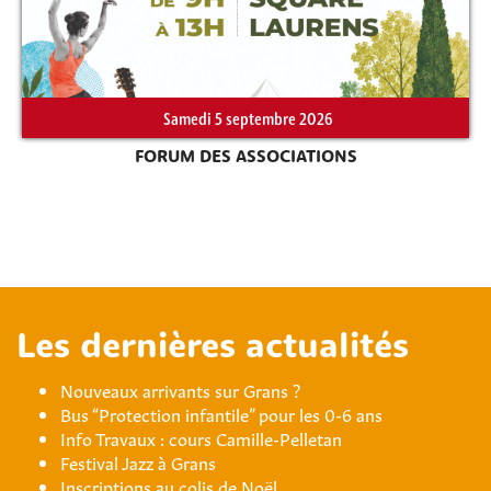
Samedi 5 septembre 2026
FORUM DES ASSOCIATIONS
Les dernières actualités
Nouveaux arrivants sur Grans ?
Bus “Protection infantile” pour les 0-6 ans
Info Travaux : cours Camille-Pelletan
Festival Jazz à Grans
Inscriptions au colis de Noël