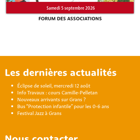
Samedi 5 septembre 2026
FORUM DES ASSOCIATIONS
Les dernières actualités
Éclipse de soleil, mercredi 12 août
Info Travaux : cours Camille-Pelletan
Nouveaux arrivants sur Grans ?
Bus “Protection infantile” pour les 0-6 ans
Festival Jazz à Grans
Nous contacter