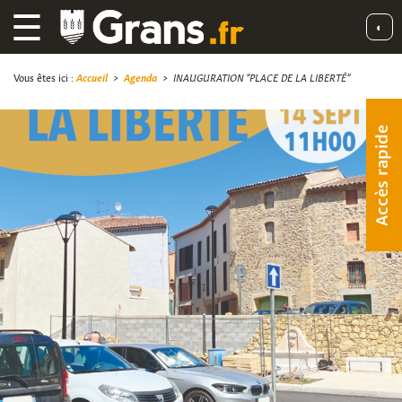
☰
◐
Vous êtes ici :
Accueil
>
Agenda
>
INAUGURATION “PLACE DE LA LIBERTÉ”
Accès rapide