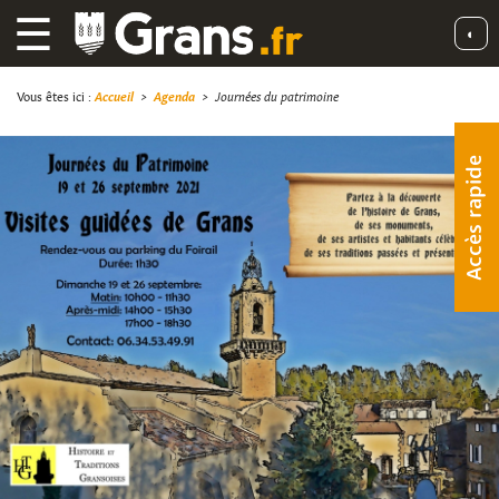
☰
◐
Vous êtes ici :
Accueil
>
Agenda
>
Journées du patrimoine
Accès rapide