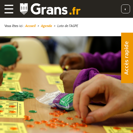
☰
◐
Vous êtes ici :
Accueil
>
Agenda
>
Loto de l’AGPE
Accès rapide