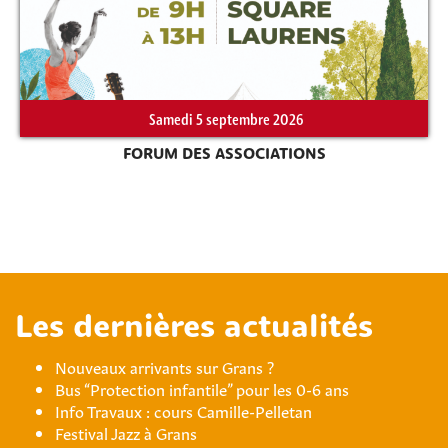
Samedi 5 septembre 2026
FORUM DES ASSOCIATIONS
Les dernières actualités
Nouveaux arrivants sur Grans ?
Bus “Protection infantile” pour les 0-6 ans
Info Travaux : cours Camille-Pelletan
Festival Jazz à Grans