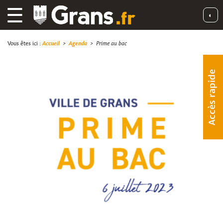
☰
◐
Vous êtes ici :
Accueil
>
Agenda
>
Prime au bac
Accès rapide