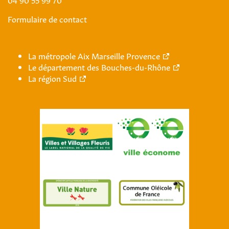
Formulaire de contact
La métropole Aix Marseille Provence
Le département des Bouches-du-Rhône
La région Sud