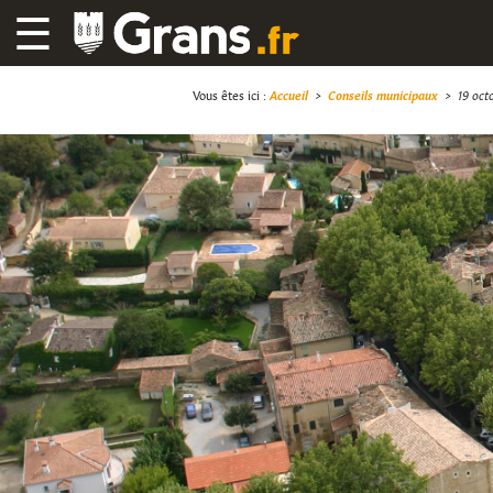
☰
Vous êtes ici :
Accueil
>
Conseils municipaux
>
19 oct