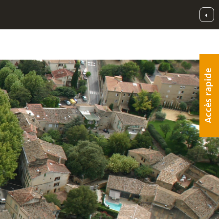
◐
Accès rapide