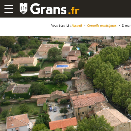
☰
Vous êtes ici :
Accueil
>
Conseils municipaux
>
21 mar