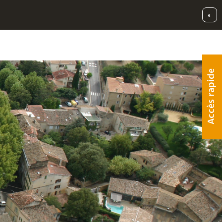
◐
Accès rapide