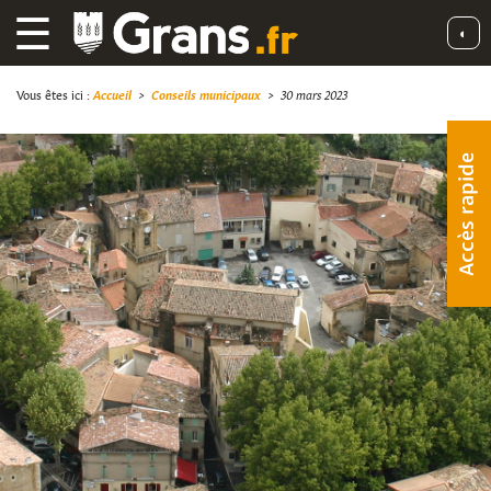
☰
◐
Vous êtes ici :
Accueil
>
Conseils municipaux
>
30 mars 2023
Accès rapide