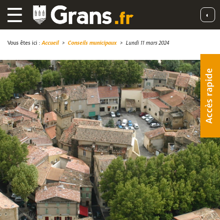
☰
◐
Vous êtes ici :
Accueil
>
Conseils municipaux
>
Lundi 11 mars 2024
Accès rapide