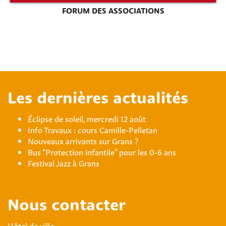
FORUM DES ASSOCIATIONS
Les dernières actualités
Éclipse de soleil, mercredi 12 août
Info Travaux : cours Camille-Pelletan
Nouveaux arrivants sur Grans ?
Bus “Protection infantile” pour les 0-6 ans
Festival Jazz à Grans
Nous contacter
Hôtel de ville