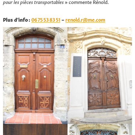
pour les pièces transportables
» commente Rénold.
Plus d’info :
06 75 53 83 51
–
renold.r@me.com