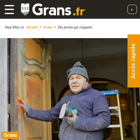
☰
◐
Vous êtes ici :
Accueil
>
Grans
>
Des portes qui claquent
Accès rapide
Grans