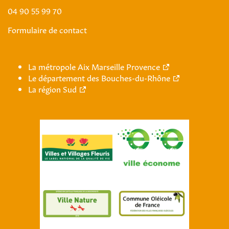
04 90 55 99 70
Formulaire de contact
La métropole Aix Marseille Provence
Le département des Bouches-du-Rhône
La région Sud