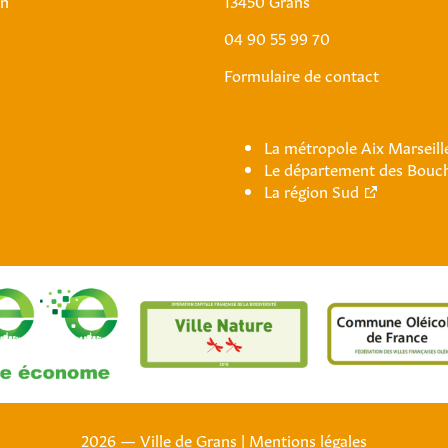
04 90 55 99 70
Formulaire de contact
La métropole Aix Marseil
Le département des Bouc
La région Sud
2026 — Ville de Grans
|
Mentions légales