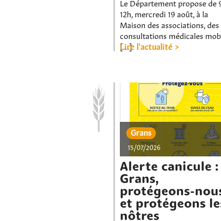
Le Département propose de 
12h, mercredi 19 août, à la
Maison des associations, des
consultations médicales mob
[…]
Lire l'actualité >
Grans
15/07/2026
Alerte canicule :
Grans,
protégeons-nou
et protégeons le
nôtres