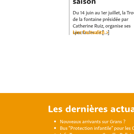
saison
Du 14 juin au 1er juillet, la Tr
de la fontaine présidée par
Catherine Ruiz, organise ses
spectacles de […]
Lire l'actualité >
Les dernières actua
Nouveaux arrivants sur Grans ?
Bus “Protection infantile” pour les 
Info Travaux : cours Camille-Pellet