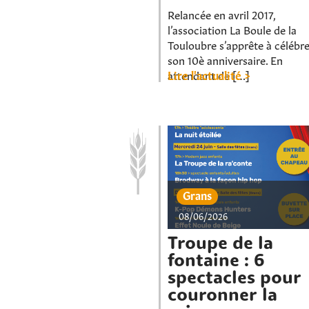
Relancée en avril 2017,
l’association La Boule de la
Touloubre s’apprête à célébre
son 10è anniversaire. En
attendant de […]
Lire l'actualité >
Grans
08/06/2026
Troupe de la
fontaine : 6
spectacles pour
couronner la