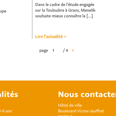
Dans le cadre de l’étude engagée
sur la Touloubre à Grans, Menelik
oupe
souhaite mieux connaître la […]
Lire l'actualité >
page
/ 4
>
lités
Nous contacte
Hôtel de ville
0-6 ans
Boulevard Victor-Jauffret
an
13450 Grans