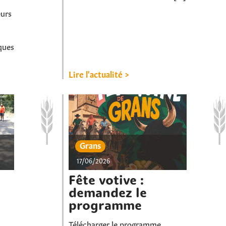
eurs
sques
Lire l'actualité >
Rechercher sur le site
Grans
17/06/2026
Fête votive :
demandez le
programme
Télécharger le programme