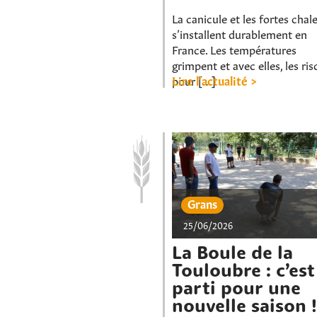
La canicule et les fortes chal
s’installent durablement en
France. Les températures
grimpent et avec elles, les ri
pour […]
Lire l'actualité >
Grans
25/06/2026
La Boule de la
Touloubre : c’est
parti pour une
nouvelle saison !