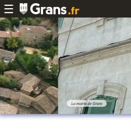
☰
La mairie de Grans