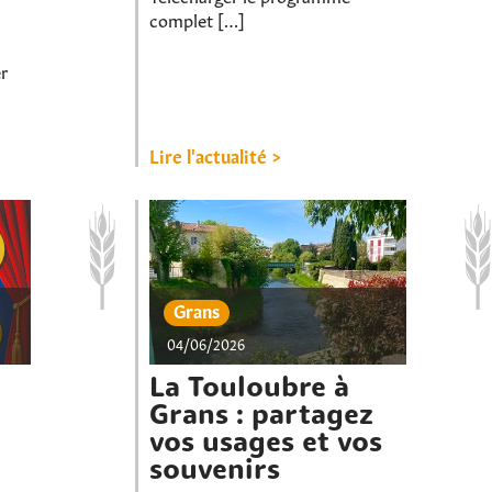
complet […]
r
Lire l'actualité >
Grans
04/06/2026
La Touloubre à
Grans : partagez
vos usages et vos
souvenirs