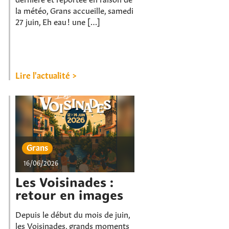
la météo, Grans accueille, samedi
27 juin, Eh eau ! une […]
Lire l'actualité >
Grans
16/06/2026
Les Voisinades :
retour en images
Depuis le début du mois de juin,
les Voisinades, grands moments