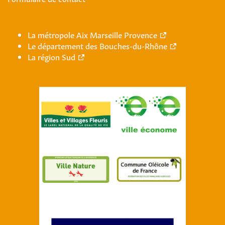
La métropole Aix Marseille Provence
Le département des Bouches-du-Rhône
La région Sud