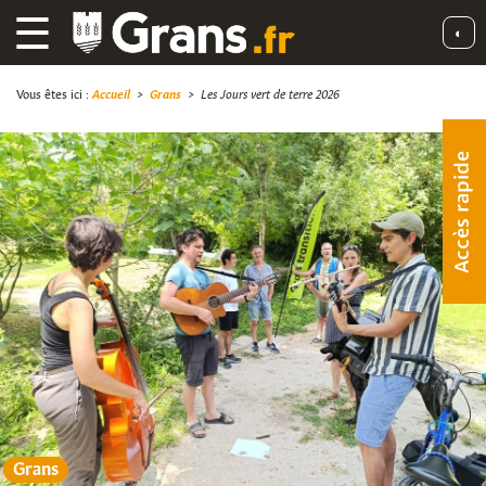
☰
◐
Vous êtes ici :
Accueil
>
Grans
>
Les Jours vert de terre 2026
Accès rapide
Grans