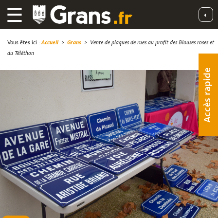
☰
◐
Vous êtes ici :
Accueil
>
Grans
>
Vente de plaques de rues au profit des Blouses roses et
du Téléthon
Accès rapide