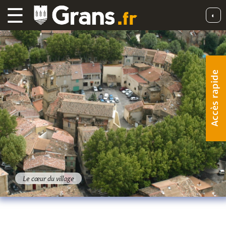
☰
◐
Accès rapide
Le cœur du village