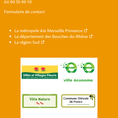
04 90 55 99 70
Formulaire de contact
La métropole Aix Marseille Provence
Le département des Bouches-du-Rhône
La région Sud