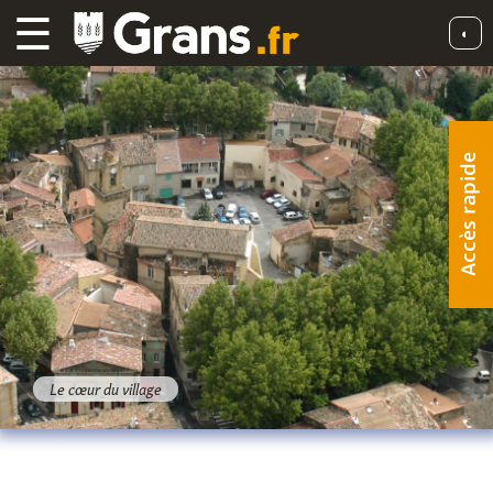
☰
◐
Accès rapide
Le cœur du village