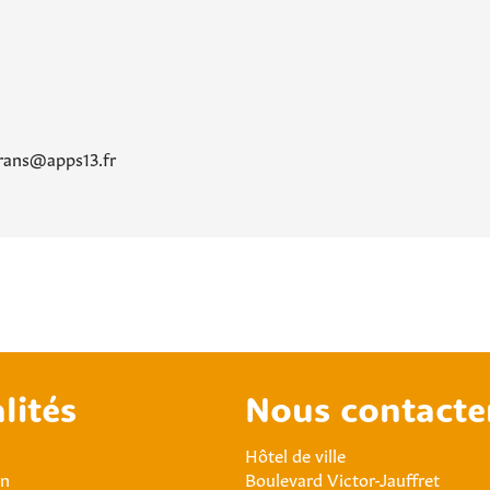
grans@apps13.fr
lités
Nous contacte
Hôtel de ville
an
Boulevard Victor-Jauffret