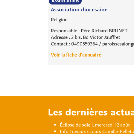
Associations
Association diocesaine
Religion
Responsable : Père Richard BRUNET
Adresse : 2 bis. Bd Victor Jauffret
Contact : 0490559364 / paroissesalon
Voir la fiche d'annuaire
Les dernières actua
Éclipse de soleil, mercredi 12 août
Info Travaux : cours Camille-Pellet