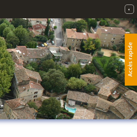
◐
Accès rapide