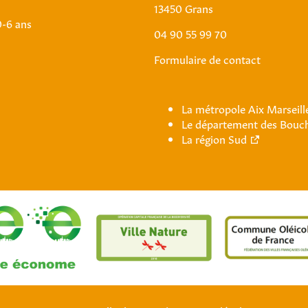
13450 Grans
0-6 ans
04 90 55 99 70
Formulaire de contact
La métropole Aix Marseil
Le département des Bouc
La région Sud