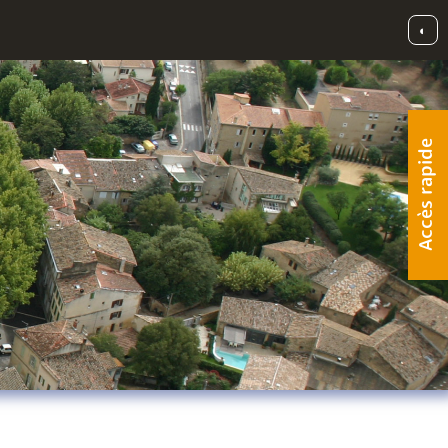
◐
Accès rapide