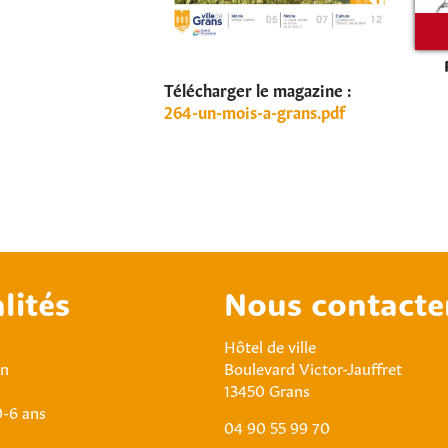
Télécharger le magazine :
264-un-mois-a-grans.pdf
lités
Nous contacte
Hôtel de ville
an
Boulevard Victor-Jauffret
13450 Grans
0-6 ans
04 90 55 99 70