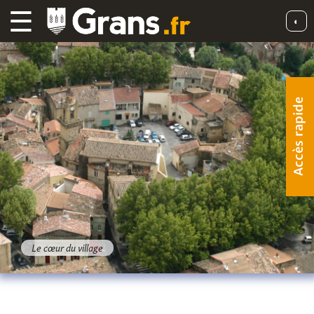
☰
◐
Accès rapide
Le cœur du village