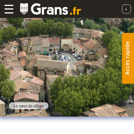
☰
◐
Accès rapide
Le cœur du village