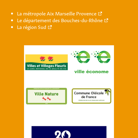
La métropole Aix Marseille Provence
Le département des Bouches-du-Rhône
La région Sud