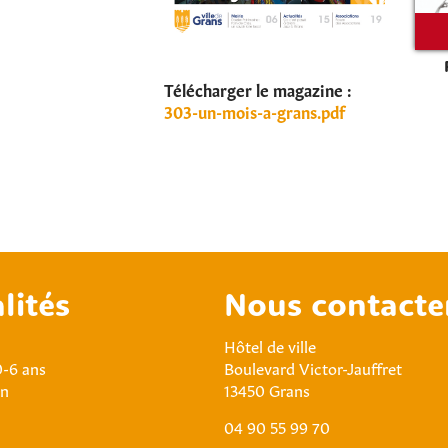
Télécharger le magazine :
303-un-mois-a-grans.pdf
lités
Nous contacte
Hôtel de ville
0-6 ans
Boulevard Victor-Jauffret
an
13450 Grans
04 90 55 99 70