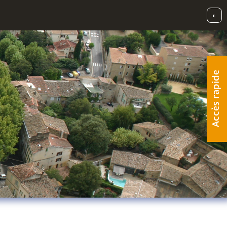
◐
Accès rapide