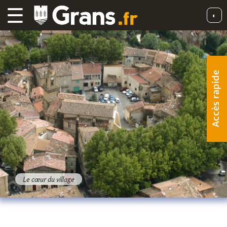
☰
◐
Accès rapide
Le cœur du village