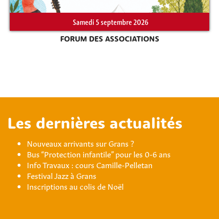
Samedi 5 septembre 2026
FORUM DES ASSOCIATIONS
Les dernières actualités
Nouveaux arrivants sur Grans ?
Bus “Protection infantile” pour les 0-6 ans
Info Travaux : cours Camille-Pelletan
Festival Jazz à Grans
Inscriptions au colis de Noël