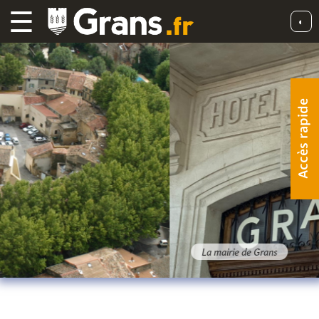
☰
◐
Accès rapide
La mairie de Grans