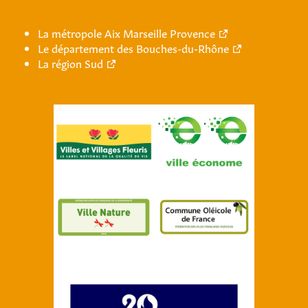
La métropole Aix Marseille Provence
Le département des Bouches-du-Rhône
La région Sud