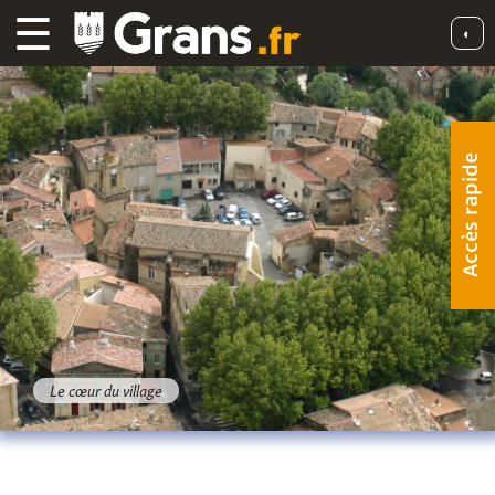
☰
◐
Accès rapide
Le cœur du village